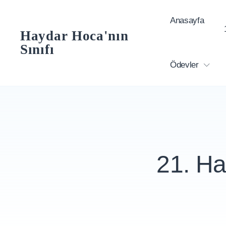
Skip
Anasayfa
to
Haydar Hoca'nın
content
Sınıfı
Ödevler
21. H