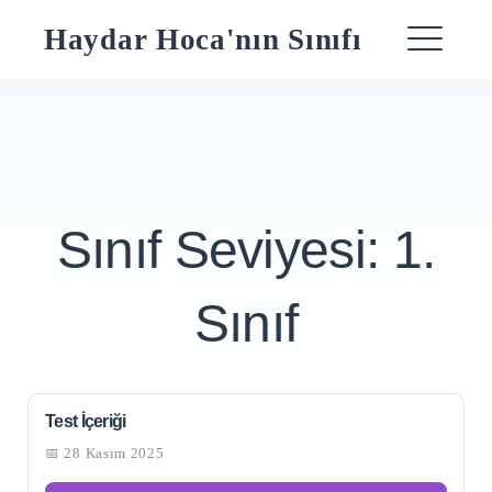
Skip
Haydar Hoca'nın Sınıfı
to
ME
content
Sınıf Seviyesi:
1.
Sınıf
Test İçeriği
📅 28 Kasım 2025