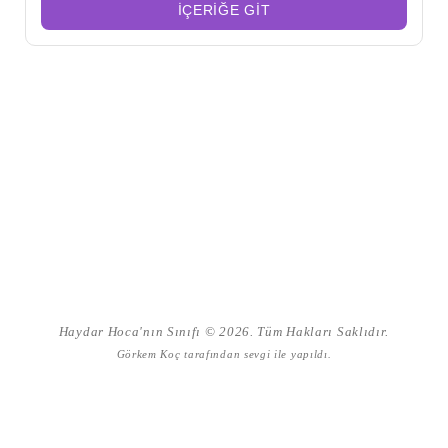
İÇERIĞE GIT
Şu
kelime
için
ARA
arama
Haydar Hoca'nın Sınıfı © 2026. Tüm Hakları Saklıdır.
sonuçları:
Görkem Koç
tarafından sevgi ile yapıldı.