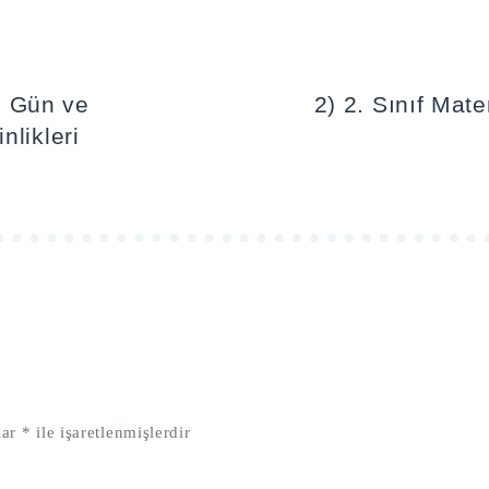
li Gün ve
2) 2. Sınıf Mat
nlikleri
lar
*
ile işaretlenmişlerdir