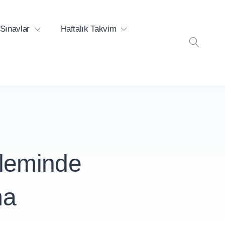
Sınavlar
Haftalık Takvim
ARA
şleminde
ma