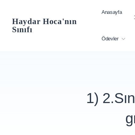
Skip
Anasayfa
to
Haydar Hoca'nın
content
Sınıfı
Ödevler
1) 2.Sı
g