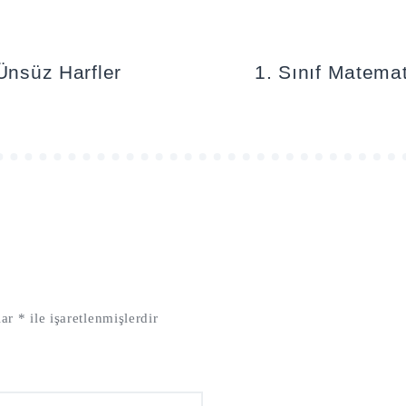
Ünsüz Harfler
1. Sınıf Matemat
lar
*
ile işaretlenmişlerdir