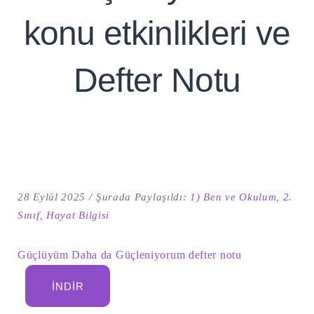
konu etkinlikleri ve
Defter Notu
28 Eylül 2025
Şurada Paylaşıldı:
1) Ben ve Okulum
,
2.
Şu
kelime
Sınıf
,
Hayat Bilgisi
için
ARA
arama
sonuçları:
Güçlüyüm Daha da Güçleniyorum defter notu
İNDIR