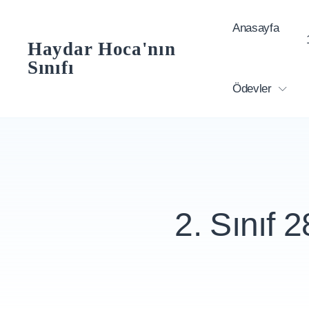
Skip
Anasayfa
to
Haydar Hoca'nın
content
Sınıfı
Ödevler
2. Sınıf 