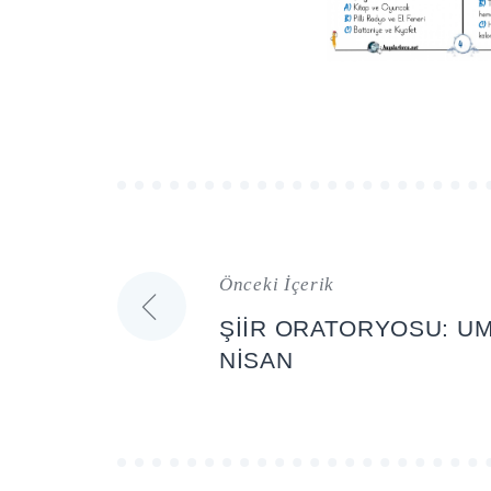
Önceki İçerik
Yazı
ŞİİR ORATORYOSU: UM
gezinmesi
NİSAN