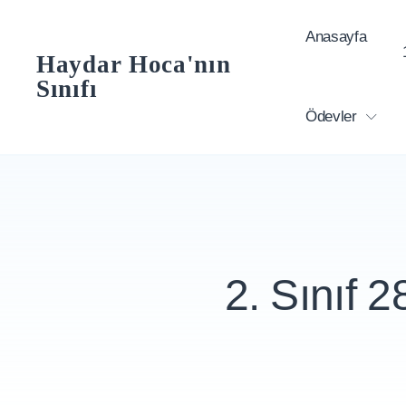
Skip
Anasayfa
to
Haydar Hoca'nın
content
Sınıfı
Ödevler
2. Sınıf 