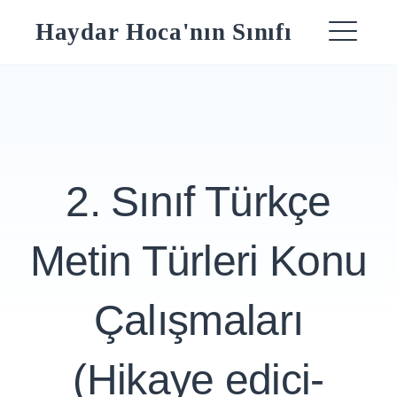
Skip
Haydar Hoca'nın Sınıfı
to
ME
content
2. Sınıf Türkçe
Metin Türleri Konu
Çalışmaları
(Hikaye edici-