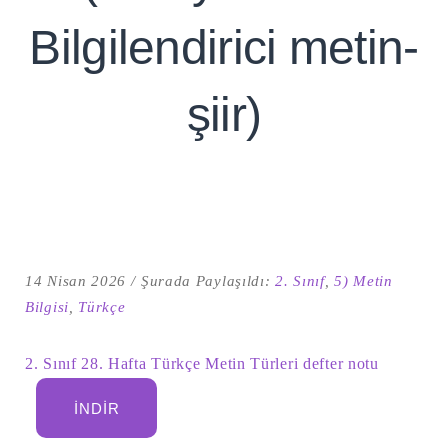
Bilgilendirici metin-
şiir)
14 Nisan 2026
Şurada Paylaşıldı:
2. Sınıf
,
5) Metin
Şu
kelime
Bilgisi
,
Türkçe
için
ARA
arama
sonuçları:
2. Sınıf 28. Hafta Türkçe Metin Türleri defter notu
İNDIR