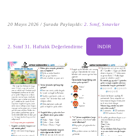
20 Mayıs 2026
Şurada Paylaşıldı:
2. Sınıf
,
Sınavlar
2. Sınıf 31. Haftalık Değerlendirme
İNDIR
Şu
kelime
için
ARA
arama
sonuçları: