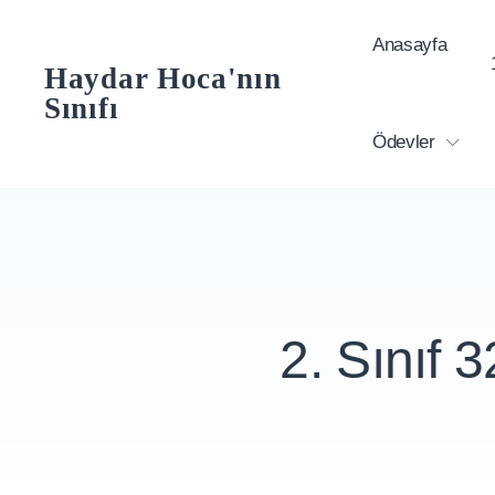
Skip
Anasayfa
to
Haydar Hoca'nın
content
Sınıfı
Ödevler
2. Sınıf 