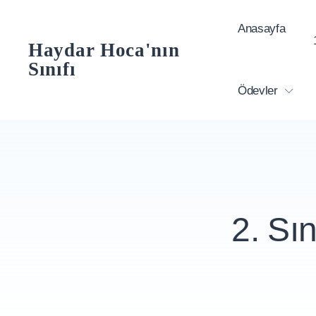
Skip
Anasayfa
to
Haydar Hoca'nın
content
Sınıfı
Ödevler
2. Sı