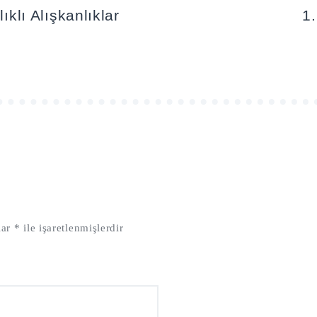
ıklı Alışkanlıklar
1.
lar
*
ile işaretlenmişlerdir