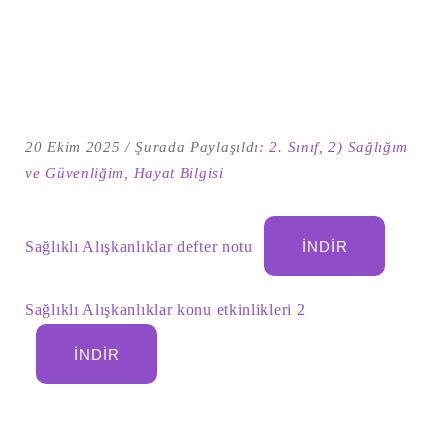
20 Ekim 2025
Şurada Paylaşıldı:
2. Sınıf
,
2) Sağlığım
ve Güvenliğim
,
Hayat Bilgisi
Sağlıklı Alışkanlıklar defter notu
İNDIR
Şu
kelime
Sağlıklı Alışkanlıklar konu etkinlikleri 2
için
ARA
arama
sonuçları:
İNDIR