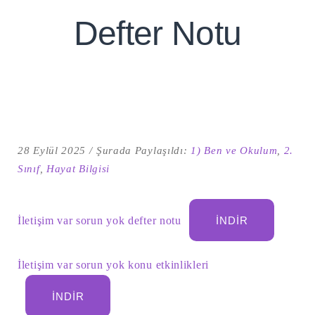
Defter Notu
28 Eylül 2025
Şurada Paylaşıldı:
1) Ben ve Okulum
,
2.
Sınıf
,
Hayat Bilgisi
Şu
kelime
İletişim var sorun yok defter notu
İNDIR
için
ARA
arama
sonuçları:
İletişim var sorun yok konu etkinlikleri
İNDIR