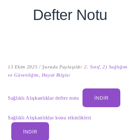
Defter Notu
13 Ekim 2025
Şurada Paylaşıldı:
2. Sınıf
,
2) Sağlığım
ve Güvenliğim
,
Hayat Bilgisi
Şu
kelime
Sağlıklı Alışkanlıklar defter notu
İNDIR
için
ARA
arama
sonuçları:
Sağlıklı Alışkanlıklar konu etkinlikleri
İNDIR