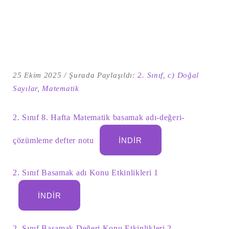
25 Ekim 2025
Şurada Paylaşıldı:
2. Sınıf
,
c) Doğal
Sayılar
,
Matematik
2. Sınıf 8. Hafta Matematik basamak adı-değeri-
çözümleme defter notu
İNDIR
Şu
kelime
için
ARA
arama
2. Sınıf Basamak adı Konu Etkinlikleri 1
sonuçları:
İNDIR
2. Sınıf Basamak Değeri Konu Etkinlikleri 2