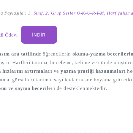
a Paylaşıldı:
1. Sınıf
,
2. Grup Sesler O-K-U-R-I-M
,
Harf çalışma
til Ödevi
İNDIR
asım ara tatilinde
öğrencilerin
okuma-yazma becerilerini
ştır. Harfleri tanıma, heceleme, kelime ve cümle oluşturm
 hızlarını artırmaları
ve
yazma pratiği kazanmaları
hed
uma, görselleri tanıma, sayı kadar nesne boyama gibi etki
onu
ve
sayma becerileri
de desteklenmektedir.