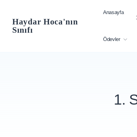
Skip
Anasayfa
to
Haydar Hoca'nın
content
Sınıfı
Ödevler
1. 