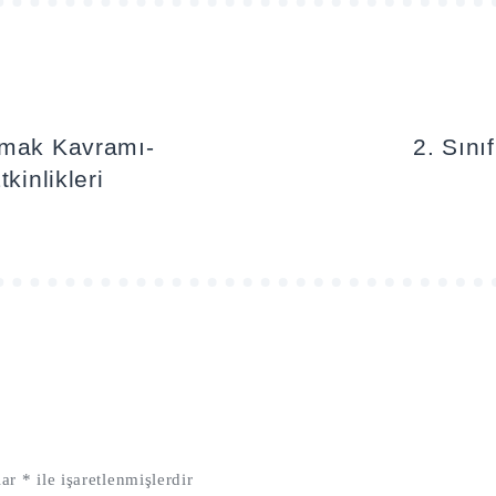
amak Kavramı-
2. Sın
inlikleri
lar
*
ile işaretlenmişlerdir