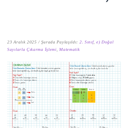
23 Aralık 2025
Şurada Paylaşıldı:
2. Sınıf
,
e) Doğal
Sayılarla Çıkarma İşlemi
,
Matematik
Şu
kelime
için
ARA
arama
sonuçları: