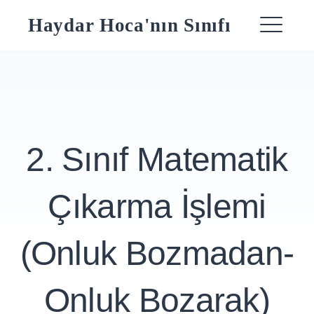
Skip
Haydar Hoca'nın Sınıfı
to
ME
content
2. Sınıf Matematik
Çıkarma İşlemi
(Onluk Bozmadan-
Onluk Bozarak)