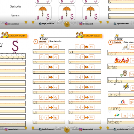
 etme
Ş sesi defter yapıştırma
ş
ma
Ş sesi heceler
Ş s