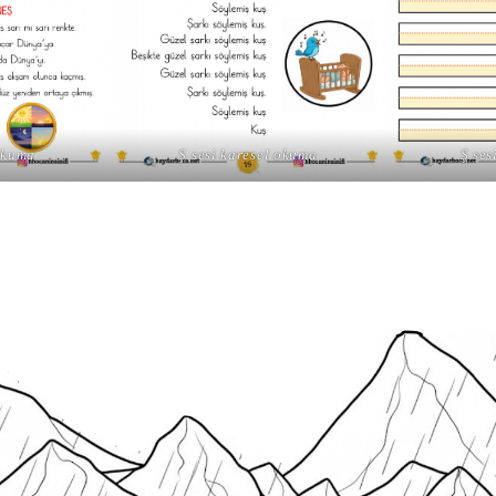
 okuma
Ş sesi karesel okuma
Ş ses