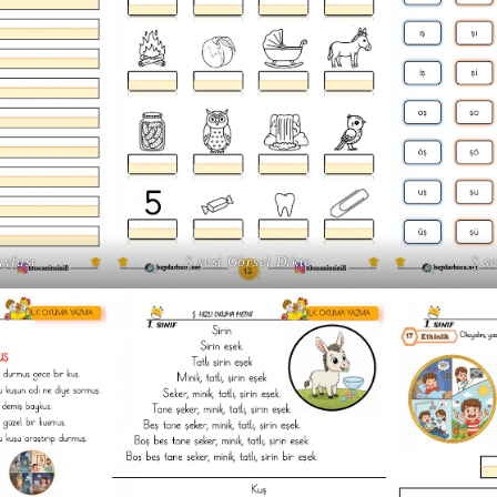
ayfası
Ş sesi Görsel Dikte
Ş s