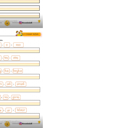
 sesi yazma
esi kelimeler