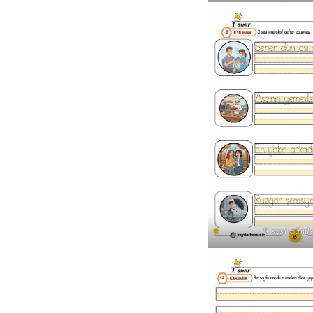
Ş sesi cüml