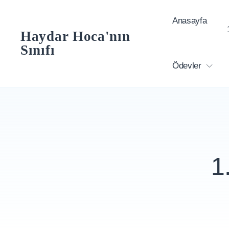
Skip
Anasayfa
to
Haydar Hoca'nın
content
Sınıfı
Ödevler
1