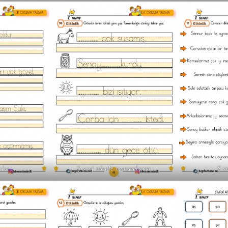
eler
Ş sesi cümle tamamlama
Ş s