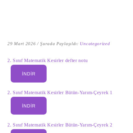
29 Mart 2026
Şurada Paylaşıldı:
Uncategorized
2. Sınıf Matematik Kesirler defter notu
İNDIR
Şu
kelime
2. Sınıf Matematik Kesirler Bütün-Yarım-Çeyrek 1
için
ARA
arama
sonuçları:
İNDIR
2. Sınıf Matematik Kesirler Bütün-Yarım-Çeyrek 2