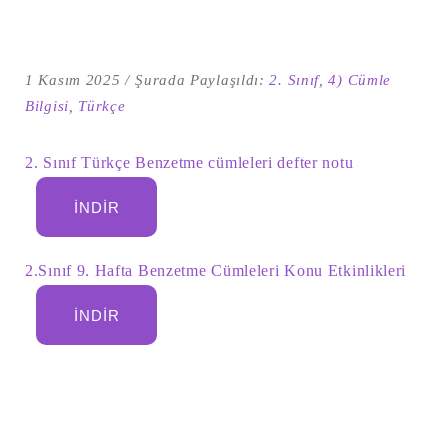
1 Kasım 2025
Şurada Paylaşıldı:
2. Sınıf
,
4) Cümle
Bilgisi
,
Türkçe
2. Sınıf Türkçe Benzetme cümleleri defter notu
İNDIR
2.Sınıf 9. Hafta Benzetme Cümleleri Konu Etkinlikleri
Şu
kelime
için
İNDIR
ARA
arama
sonuçları: