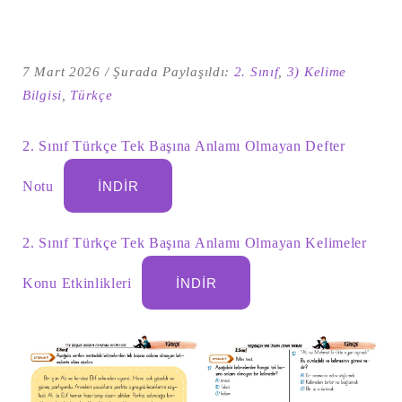
7 Mart 2026
Şurada Paylaşıldı:
2. Sınıf
,
3) Kelime
Bilgisi
,
Türkçe
2. Sınıf Türkçe Tek Başına Anlamı Olmayan Defter
Notu
İNDIR
2. Sınıf Türkçe Tek Başına Anlamı Olmayan Kelimeler
Şu
kelime
için
Konu Etkinlikleri
İNDIR
ARA
arama
sonuçları: