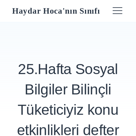
Skip
Haydar Hoca'nın Sınıfı
to
ME
content
25.Hafta Sosyal
Bilgiler Bilinçli
Tüketiciyiz konu
etkinlikleri defter