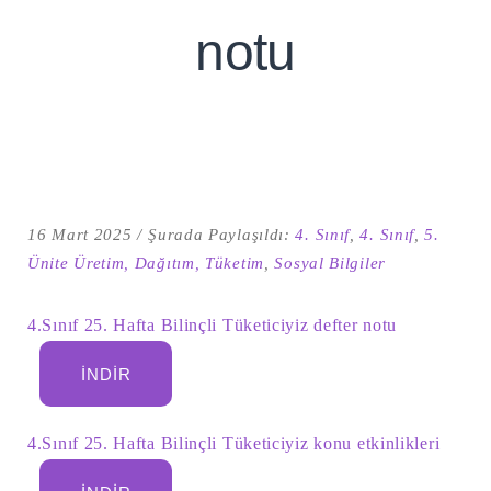
notu
16 Mart 2025
Şurada Paylaşıldı:
4. Sınıf
,
4. Sınıf
,
5.
Ünite Üretim, Dağıtım, Tüketim
,
Sosyal Bilgiler
Şu
4.Sınıf 25. Hafta Bilinçli Tüketiciyiz defter notu
kelime
için
ARA
arama
İNDIR
sonuçları:
4.Sınıf 25. Hafta Bilinçli Tüketiciyiz konu etkinlikleri