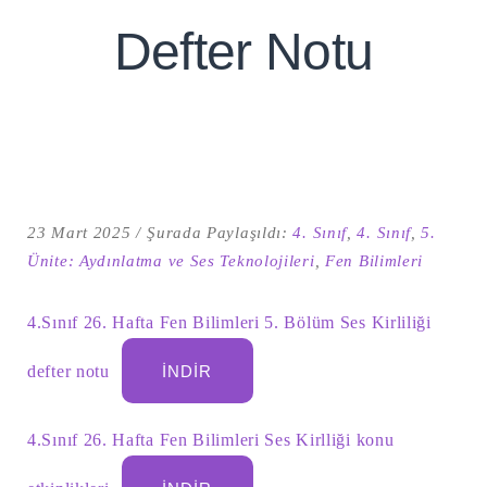
Defter Notu
23 Mart 2025
Şurada Paylaşıldı:
4. Sınıf
,
4. Sınıf
,
5.
Ünite: Aydınlatma ve Ses Teknolojileri
,
Fen Bilimleri
Şu
4.Sınıf 26. Hafta Fen Bilimleri 5. Bölüm Ses Kirliliği
kelime
için
ARA
arama
defter notu
İNDIR
sonuçları:
4.Sınıf 26. Hafta Fen Bilimleri Ses Kirlliği konu