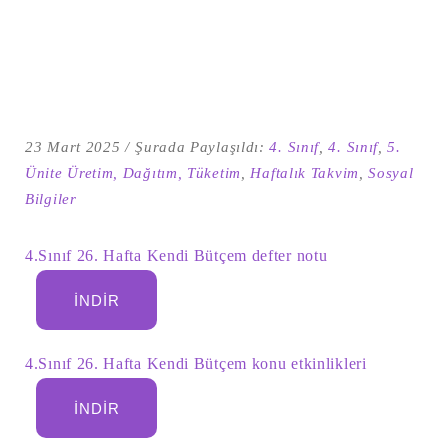
23 Mart 2025
Şurada Paylaşıldı:
4. Sınıf
,
4. Sınıf
,
5.
Ünite Üretim, Dağıtım, Tüketim
,
Haftalık Takvim
,
Sosyal
Bilgiler
4.Sınıf 26. Hafta Kendi Bütçem defter notu
Şu
kelime
İNDIR
için
ARA
arama
sonuçları:
4.Sınıf 26. Hafta Kendi Bütçem konu etkinlikleri
İNDIR