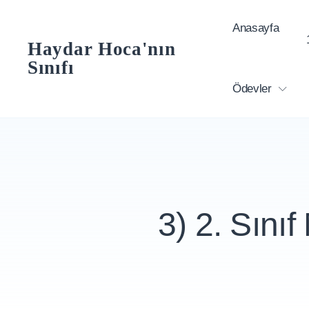
Skip
Anasayfa
to
Haydar Hoca'nın
content
Sınıfı
Ödevler
3) 2. Sını