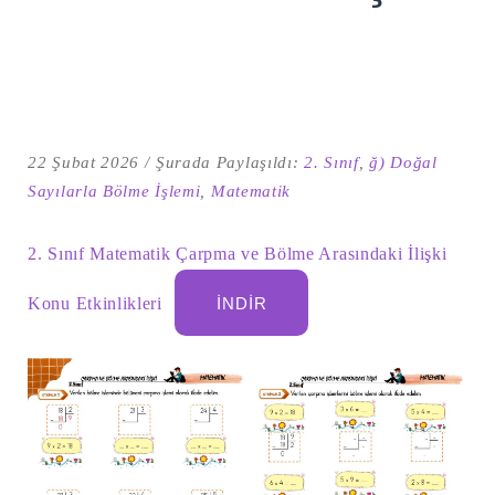
22 Şubat 2026
Şurada Paylaşıldı:
2. Sınıf
,
ğ) Doğal
Sayılarla Bölme İşlemi
,
Matematik
2. Sınıf Matematik Çarpma ve Bölme Arasındaki İlişki
Konu Etkinlikleri
İNDIR
Şu
kelime
için
ARA
arama
sonuçları: