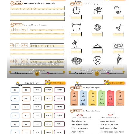
s sesi hece-kelime-cümle
çalışması
s sesi görsel dikte