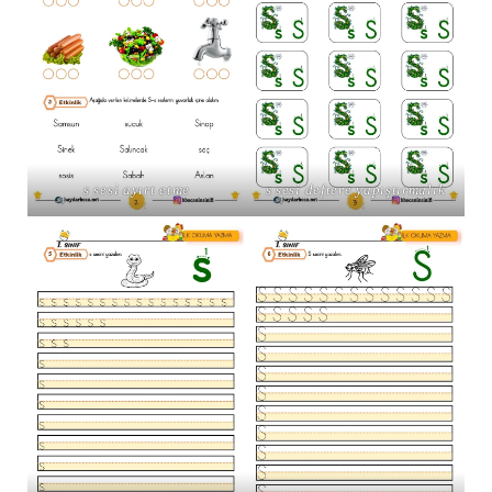
s sesi ayırt etme
s sesi deftere yapıştırmalık