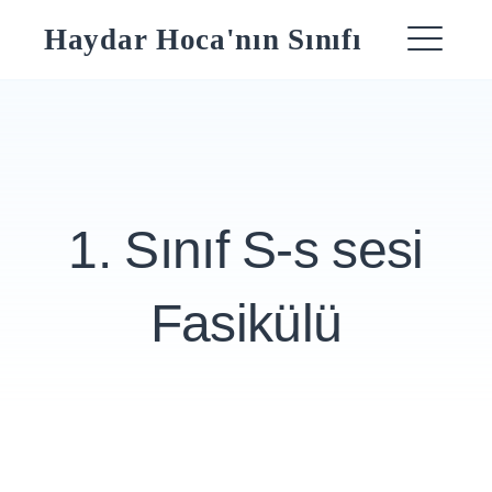
Skip
Haydar Hoca'nın Sınıfı
to
ME
content
1. Sınıf S-s sesi
Fasikülü