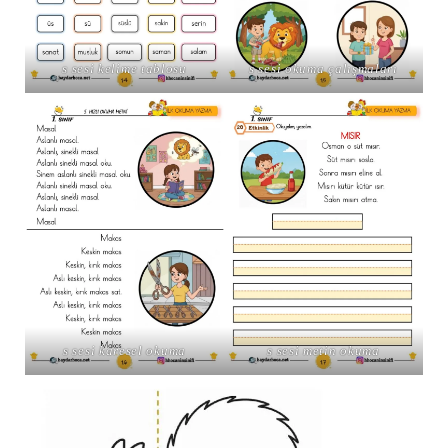
s sesi kelime tablosu
s sesi okuma çalışmaları
s sesi karesel okuma
s sesi metin okuma