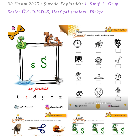
30 Kasım 2025
Şurada Paylaşıldı:
1. Sınıf
,
3. Grup
Sesler Ü-S-Ö-Y-D-Z
,
Harf çalışmaları
,
Türkçe
Şu
kelime
için
ARA
arama
s sesi hissetme
sonuçları: