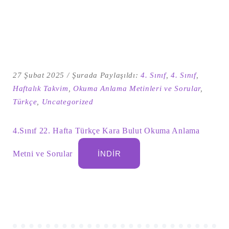
27 Şubat 2025
Şurada Paylaşıldı:
4. Sınıf
,
4. Sınıf
,
Haftalık Takvim
,
Okuma Anlama Metinleri ve Sorular
,
Türkçe
,
Uncategorized
4.Sınıf 22. Hafta Türkçe Kara Bulut Okuma Anlama
Şu
kelime
Metni ve Sorular
İNDIR
için
ARA
arama
sonuçları: