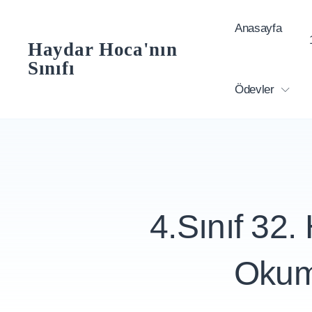
Skip
Anasayfa
to
Haydar Hoca'nın
content
Sınıfı
Ödevler
4.Sınıf 32.
Okum