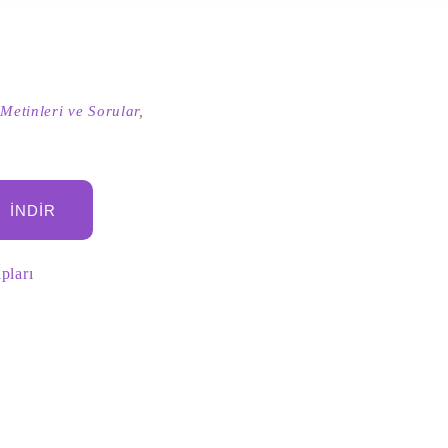
etinleri ve Sorular
,
İNDIR
pları