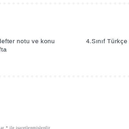
 defter notu ve konu
4.Sınıf Türkçe
fta
lar
*
ile işaretlenmişlerdir