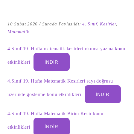
10 Şubat 2026
Şurada Paylaşıldı:
4. Sınıf
,
Kesirler
,
Matematik
4.Sınıf 19. Hafta matematik kesirleri okuma yazma konu
etkinlikleri
İNDIR
4.Sınıf 19. Hafta Matematik Kesirleri sayı doğrusu
Şu
kelime
için
üzerinde gösterme konu etkinlikleri
İNDIR
ARA
arama
sonuçları:
4.Sınıf 19. Hafta Matematik Birim Kesir konu
etkinlikleri
İNDIR