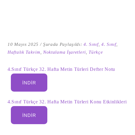
10 Mayıs 2025
Şurada Paylaşıldı:
4. Sınıf
,
4. Sınıf
,
Haftalık Takvim
,
Noktalama İşaretleri
,
Türkçe
4.Sınıf Türkçe 32. Hafta Metin Türleri Defter Notu
İNDIR
Şu
kelime
için
ARA
arama
4.Sınıf Türkçe 32. Hafta Metin Türleri Konu Etkinlikleri
sonuçları:
İNDIR