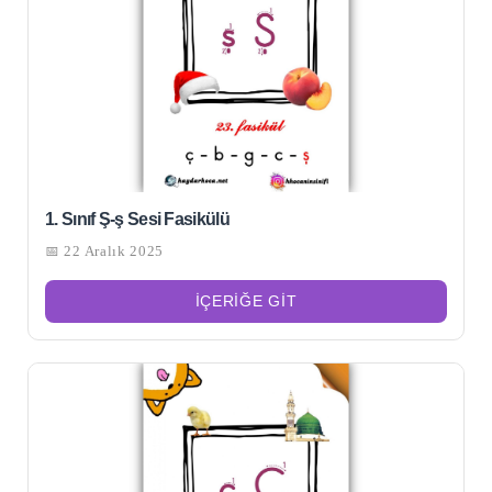
1. Sınıf Ş-ş Sesi Fasikülü
📅 22 Aralık 2025
İÇERIĞE GIT
Şu
kelime
için
ARA
arama
sonuçları: