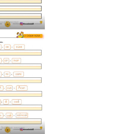
 sesi yazma
i kelime yazma