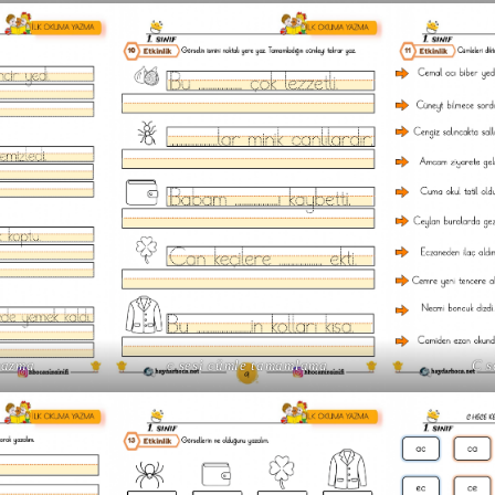
yazma
c sesi cümle tamamlama
C s