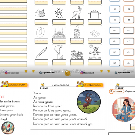
ayfası
C sesi Görsel Dikte
C sesi