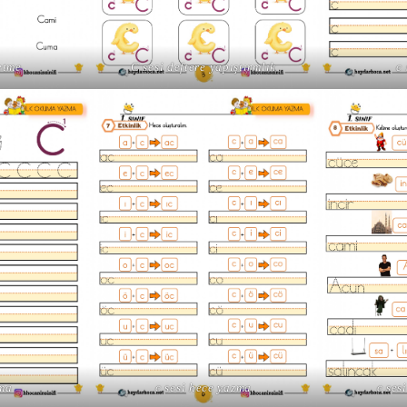
 etme
C sesi deftere yapıştırmlık
c
zma
c sesi hece yazma
c ses