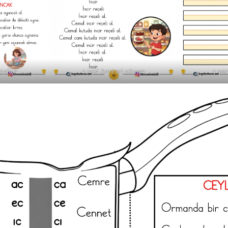
ayfası
c sesi karesel okuma
c se