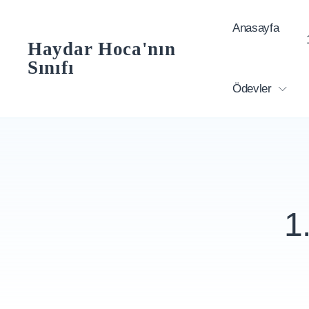
Skip
Anasayfa
to
Haydar Hoca'nın
content
Sınıfı
Ödevler
1