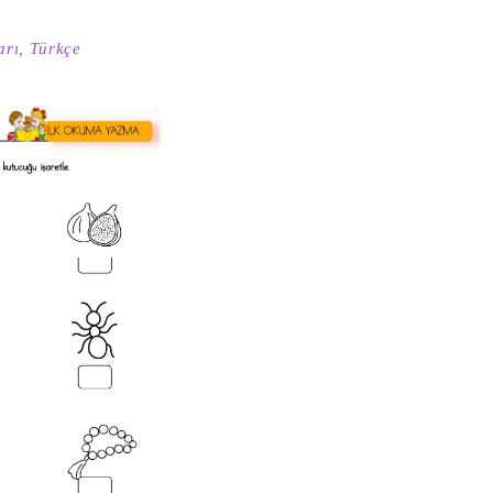
arı
,
Türkçe