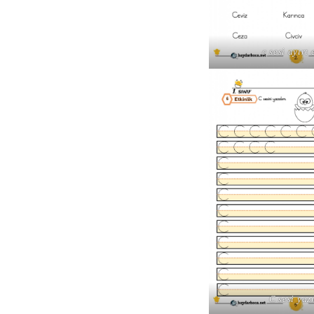
c sesi ayırt
C sesi ya