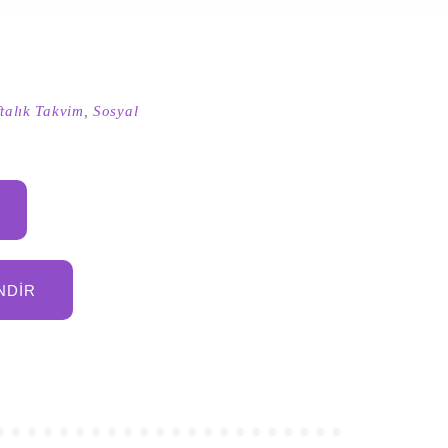
talık Takvim
,
Sosyal
NDIR