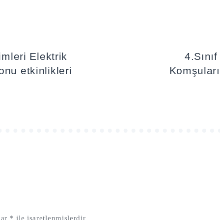
imleri Elektrik
4.Sınıf
nu etkinlikleri
Komşuları
lar
*
ile işaretlenmişlerdir