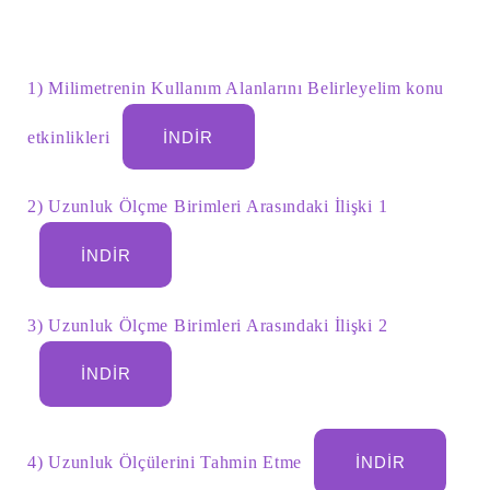
1) Milimetrenin Kullanım Alanlarını Belirleyelim konu
etkinlikleri
İNDIR
2) Uzunluk Ölçme Birimleri Arasındaki İlişki 1
İNDIR
Şu
3) Uzunluk Ölçme Birimleri Arasındaki İlişki 2
kelime
için
ARA
arama
İNDIR
sonuçları:
4) Uzunluk Ölçülerini Tahmin Etme
İNDIR