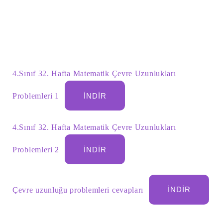
4.Sınıf 32. Hafta Matematik Çevre Uzunlukları
Problemleri 1
İNDIR
4.Sınıf 32. Hafta Matematik Çevre Uzunlukları
Şu
kelime
Problemleri 2
İNDIR
için
ARA
arama
sonuçları:
Çevre uzunluğu problemleri cevapları
İNDIR