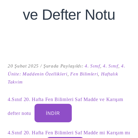
ve Defter Notu
20 Şubat 2025
Şurada Paylaşıldı:
4. Sınıf
,
4. Sınıf
,
4.
Ünite: Maddenin Özellikleri
,
Fen Bilimleri
,
Haftalık
Takvim
Şu
kelime
için
ARA
4.Sınıf 20. Hafta Fen Bilimleri Saf Madde ve Karışım
arama
sonuçları:
defter notu
İNDIR
4.Sınıf 20. Hafta Fen Bilimleri Saf Madde mi Karışım mı