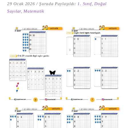
29 Ocak 2026
Şurada Paylaşıldı:
1. Sınıf
,
Doğal
Sayılar
,
Matematik
Şu
kelime
için
ARA
arama
sonuçları: