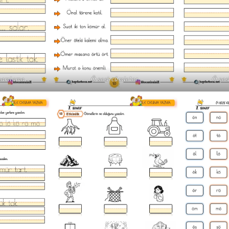
amamlama
Ö sesi cümleler
Ö ses