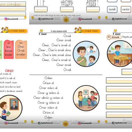
Ö sesi görel dikte
Ö 
 okuma
Ö sesi karesel okuma
Ö ses