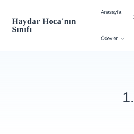
Skip
Anasayfa
to
Haydar Hoca'nın
content
Sınıfı
Ödevler
1