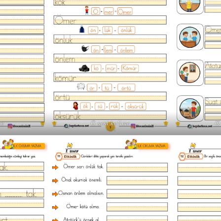
ce
Ö sesi kelime
Ö