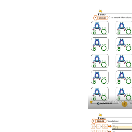
Ö sesi deftere y