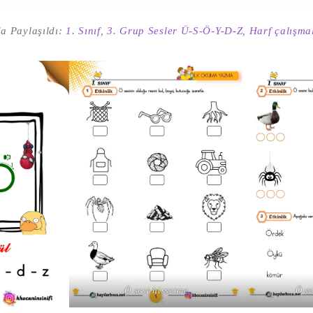
a Paylaşıldı:
1. Sınıf
,
3. Grup Sesler Ü-S-Ö-Y-D-Z
,
Harf çalışma
Ö sesi hissetme
Ö se