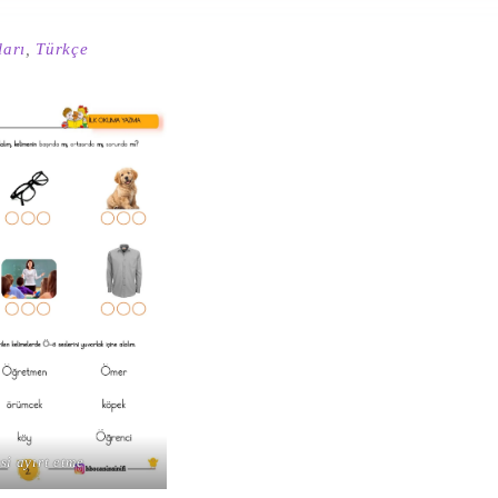
ları
,
Türkçe
si ayırt etme