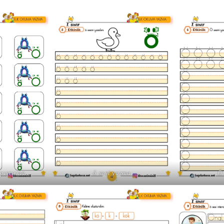
apıştırma
ö sesi yazma
Ö 