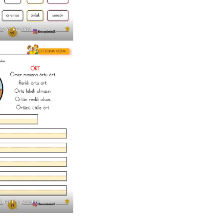
sesi kelime
i metin yazma