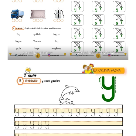
y sesi ayırt etme
y sesi defter çalışması