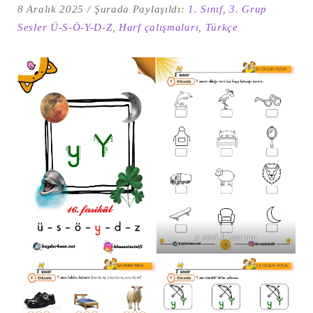
8 Aralık 2025
Şurada Paylaşıldı:
1. Sınıf
,
3. Grup
Sesler Ü-S-Ö-Y-D-Z
,
Harf çalışmaları
,
Türkçe
Şu
kelime
için
ARA
arama
y sesi hissetme
sonuçları: