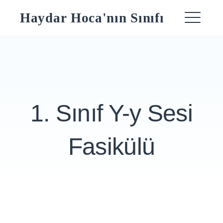
Skip
Haydar Hoca'nın Sınıfı
to
ME
content
1. Sınıf Y-y Sesi
Fasikülü