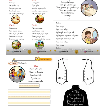
y sesi okuma metinleri
y sesi karesel okuma