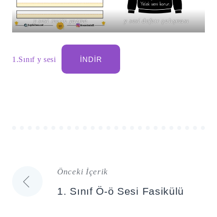
y sesi metin yazma
y sesi defetr çalışması
1.Sınıf y sesi
İNDIR
Önceki İçerik
Yazı
1. Sınıf Ö-ö Sesi Fasikülü
gezinmesi