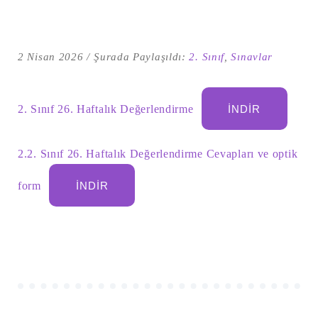
2 Nisan 2026
Şurada Paylaşıldı:
2. Sınıf
,
Sınavlar
2. Sınıf 26. Haftalık Değerlendirme
İNDIR
2.2. Sınıf 26. Haftalık Değerlendirme Cevapları ve optik
form
İNDIR
Şu
kelime
için
ARA
arama
sonuçları: