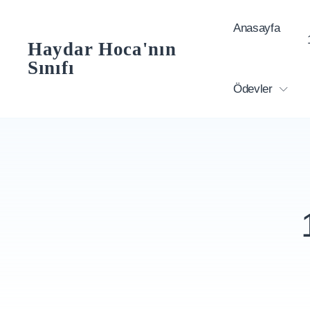
Skip
Anasayfa
to
Haydar Hoca'nın
content
Sınıfı
Ödevler