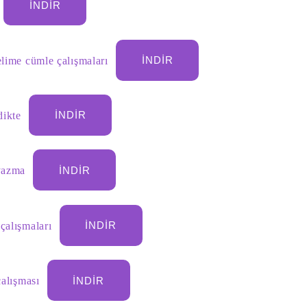
İNDIR
elime cümle çalışmaları
İNDIR
dikte
İNDIR
 yazma
İNDIR
çalışmaları
İNDIR
çalışması
İNDIR