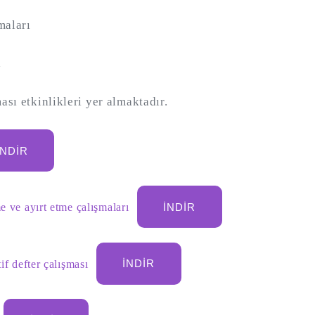
maları
a
ası etkinlikleri yer almaktadır.
İNDIR
e ve ayırt etme çalışmaları
İNDIR
tif defter çalışması
İNDIR