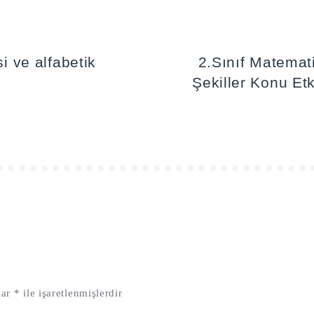
si ve alfabetik
2.Sınıf Matemat
Şekiller Konu Etki
lar
*
ile işaretlenmişlerdir