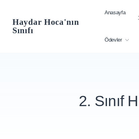
Skip
Anasayfa
to
Haydar Hoca'nın
content
Sınıfı
Ödevler
2. Sınıf H