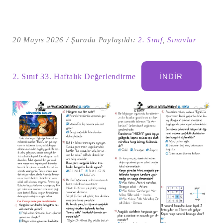
20 Mayıs 2026
Şurada Paylaşıldı:
2. Sınıf
,
Sınavlar
2. Sınıf 33. Haftalık Değerlendirme
İNDIR
Şu
kelime
için
ARA
arama
sonuçları: