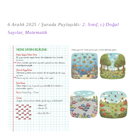
6 Aralık 2025
Şurada Paylaşıldı:
2. Sınıf
,
c) Doğal
Sayılar
,
Matematik
Şu
kelime
için
ARA
arama
sonuçları: