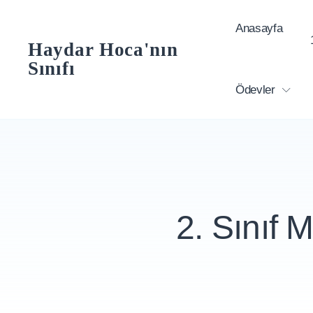
Skip
Anasayfa
to
Haydar Hoca'nın
content
Sınıfı
Ödevler
2. Sınıf