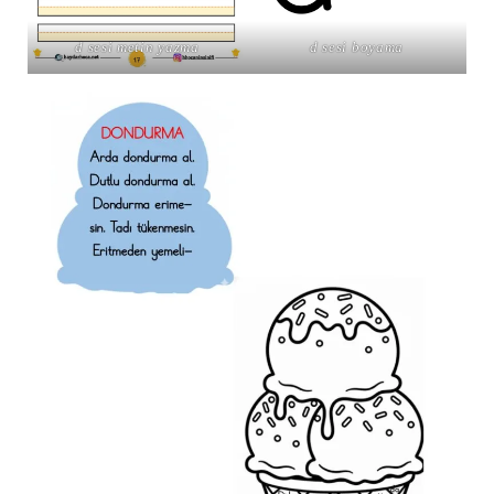
d sesi metin yazma
d sesi boyama