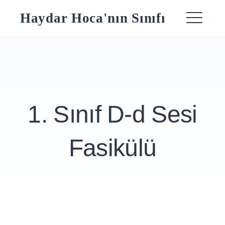
Skip
Haydar Hoca'nın Sınıfı
to
ME
content
1. Sınıf D-d Sesi
Fasikülü