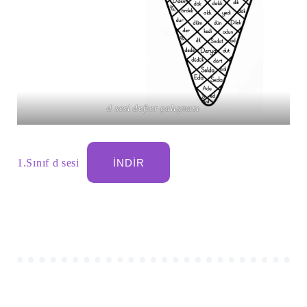
d sesi defter çalışması
1.Sınıf d sesi
İNDIR