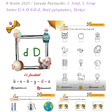
8 Aralık 2025
Şurada Paylaşıldı:
1. Sınıf
,
3. Grup
Sesler Ü-S-Ö-Y-D-Z
,
Harf çalışmaları
,
Türkçe
Şu
kelime
için
ARA
arama
d sesi hissetme
sonuçları: