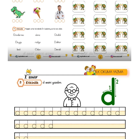
d sesi ayırt etme
d sesi deftere yapıştırma