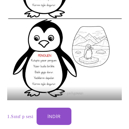
P sesi Dfter çalışması
1.Sınıf p sesi
İNDIR