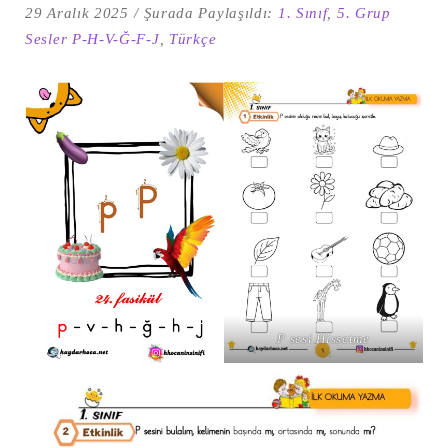
29 Aralık 2025
Şurada Paylaşıldı:
1. Sınıf
,
5. Grup
Sesler P-H-V-Ğ-F-J
,
Türkçe
Şu
kelime
için
ARA
arama
P sesi Hissetme
sonuçları: