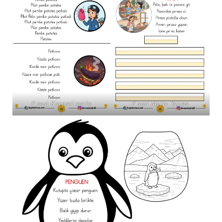
P sesi Karesel metin
P sesi Metin Yazma