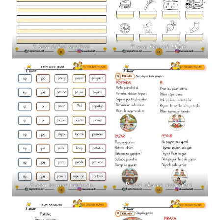
P sesi dikte sayfası
P sesi Görsel Dikte
P sesi kelime tablosu
P sesi okuma metinleri