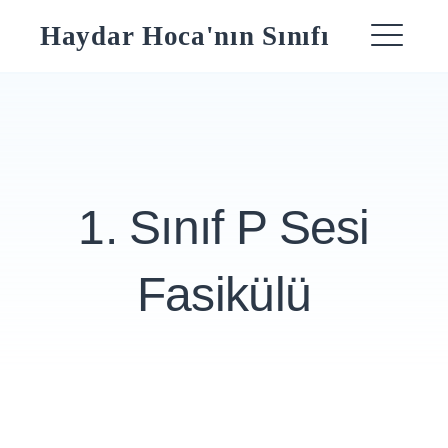
Skip
Haydar Hoca'nın Sınıfı
to
ME
content
1. Sınıf P Sesi
Fasikülü