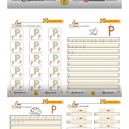
P sesi ayırt etme
P sesi defter çalışması
p sesi yazma