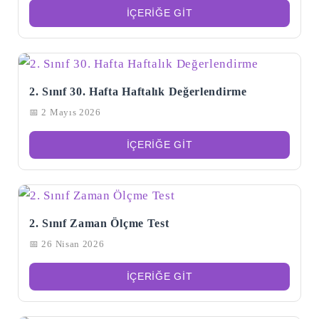
İÇERIĞE GIT
2. Sınıf 30. Hafta Haftalık Değerlendirme
📅 2 Mayıs 2026
İÇERIĞE GIT
Şu
kelime
2. Sınıf Zaman Ölçme Test
için
ARA
arama
📅 26 Nisan 2026
sonuçları:
İÇERIĞE GIT